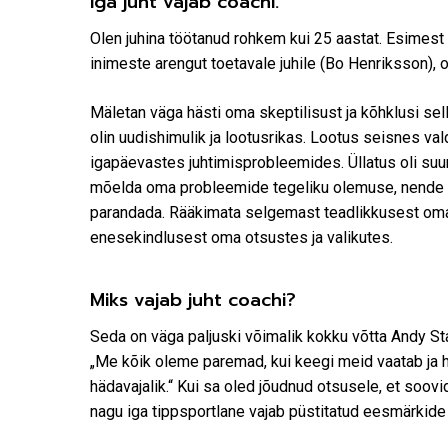
Iga juht vajab coachi.
Olen juhina töötanud rohkem kui 25 aastat. Esimest 
inimeste arengut toetavale juhile (Bo Henriksson), 
Mäletan väga hästi oma skeptilisust ja kõhklusi s
olin uudishimulik ja lootusrikas. Lootus seisnes va
igapäevastes juhtimisprobleemides. Üllatus oli suur,
mõelda oma probleemide tegeliku olemuse, nende põ
parandada. Rääkimata selgemast teadlikkusest oma
enesekindlusest oma otsustes ja valikutes.
Miks vajab juht coachi?
Seda on väga paljuski võimalik kokku võtta Andy S
„Me kõik oleme paremad, kui keegi meid vaatab ja h
hädavajalik.“ Kui sa oled jõudnud otsusele, et soovi
nagu iga tippsportlane vajab püstitatud eesmärkide s