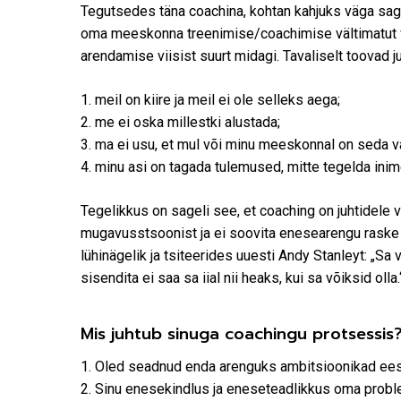
Tegutsedes täna coachina, kohtan kahjuks väga sagel
oma meeskonna treenimise/coachimise vältimatut vajal
arendamise viisist suurt midagi. Tavaliselt toovad j
1. meil on kiire ja meil ei ole selleks aega;
2. me ei oska millestki alustada;
3. ma ei usu, et mul või minu meeskonnal on seda va
4. minu asi on tagada tulemused, mitte tegelda inim
Tegelikkus on sageli see, et coaching on juhtidele v
mugavusstsoonist ja ei soovita enesearengu raske 
lühinägelik ja tsiteerides uuesti Andy Stanleyt: „Sa 
sisendita ei saa sa iial nii heaks, kui sa võiksid olla.
Mis juhtub sinuga coachingu protsessis
1. Oled seadnud enda arenguks ambitsioonikad ee
2. Sinu enesekindlus ja eneseteadlikkus oma prob