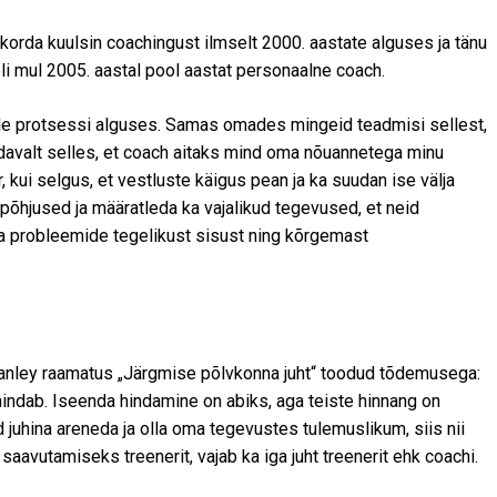
korda kuulsin coachingust ilmselt 2000. aastate alguses ja tänu
oli mul 2005. aastal pool aastat personaalne coach.
elle protsessi alguses. Samas omades mingeid teadmisi sellest,
ldavalt selles, et coach aitaks mind oma nõuannetega minu
 kui selgus, et vestluste käigus pean ja ka suudan ise välja
hjused ja määratleda ka vajalikud tegevused, et neid
 probleemide tegelikust sisust ning kõrgemast
tanley raamatus „Järgmise põlvkonna juht“ toodud tõdemusega:
indab. Iseenda hindamine on abiks, aga teiste hinnang on
d juhina areneda ja olla oma tegevustes tulemuslikum, siis nii
aavutamiseks treenerit, vajab ka iga juht treenerit ehk coachi.