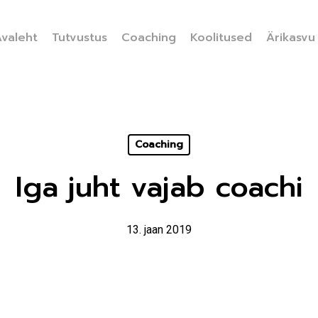
valeht
Tutvustus
Coaching
Koolitused
Ärikasvu
Coaching
Iga juht vajab coachi
13. jaan 2019