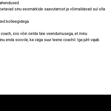
lahendused.
oetavad sinu eesmärkide saavutamist ja võimaldavad sul olla
ted kolleegidega.
e coach, siis võin öelda täie veendumusega, et minu
nu enda soovile, ka väga suur teene coachil. Iga juht vajab