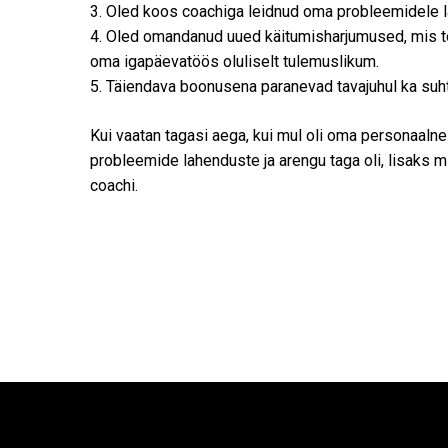
3. Oled koos coachiga leidnud oma probleemidele 
4. Oled omandanud uued käitumisharjumused, mis t
oma igapäevatöös oluliselt tulemuslikum.
5. Täiendava boonusena paranevad tavajuhul ka suh
Kui vaatan tagasi aega, kui mul oli oma personaaln
probleemide lahenduste ja arengu taga oli, lisaks mi
coachi.