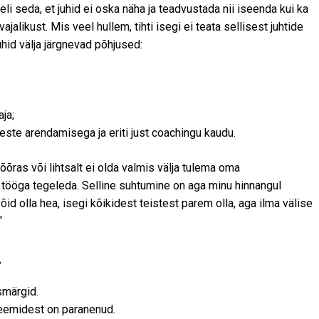
i seda, et juhid ei oska näha ja teadvustada nii iseenda kui ka
ikust. Mis veel hullem, tihti isegi ei teata sellisest juhtide
uhid välja järgnevad põhjused:
ja;
este arendamisega ja eriti just coachingu kaudu.
õõras või lihtsalt ei olda valmis välja tulema oma
tööga tegeleda. Selline suhtumine on aga minu hinnangul
võid olla hea, isegi kõikidest teistest parem olla, aga ilma välise
“
?
smärgid.
leemidest on paranenud.