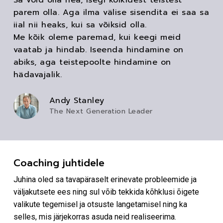
Sa võid olla hea, isegi kõikidest teistest
parem olla. Aga ilma välise sisendita ei saa sa
iial nii heaks, kui sa võiksid olla.
Me kõik oleme paremad, kui keegi meid
vaatab ja hindab. Iseenda hindamine on
abiks, aga teistepoolte hindamine on
hädavajalik.
Andy Stanley
The Next Generation Leader
Coaching juhtidele
Juhina oled sa tavapäraselt erinevate probleemide ja
väljakutsete ees ning sul võib tekkida kõhklusi õigete
valikute tegemisel ja otsuste langetamisel ning ka
selles, mis järjekorras asuda neid realiseerima.