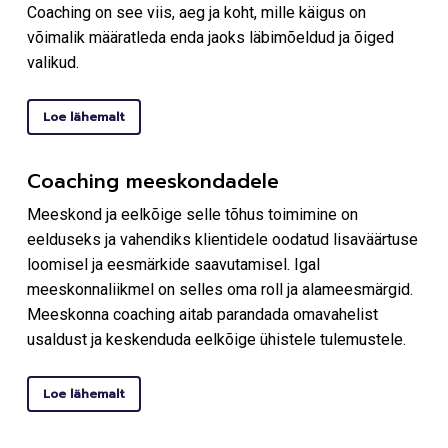
Coaching on see viis, aeg ja koht, mille käigus on
võimalik määratleda enda jaoks läbimõeldud ja õiged
valikud.
Loe lähemalt
Coaching meeskondadele
Meeskond ja eelkõige selle tõhus toimimine on
eelduseks ja vahendiks klientidele oodatud lisaväärtuse
loomisel ja eesmärkide saavutamisel. Igal
meeskonnaliikmel on selles oma roll ja alameesmärgid.
Meeskonna coaching aitab parandada omavahelist
usaldust ja keskenduda eelkõige ühistele tulemustele.
Loe lähemalt