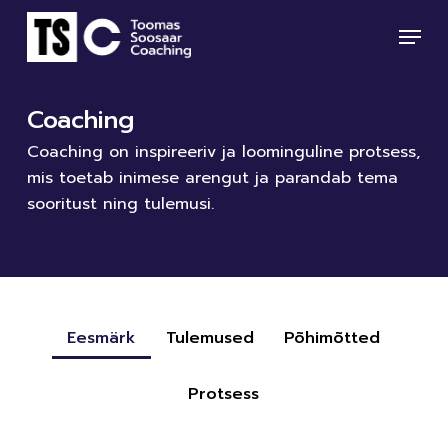
Skip
Menu
to
main
Close
content
Menu
Coaching
Coaching on inspireeriv ja loominguline protsess,
mis toetab inimese arengut ja parandab tema
sooritust ning tulemusi.
Eesmärk
Tulemused
Põhimõtted
Protsess